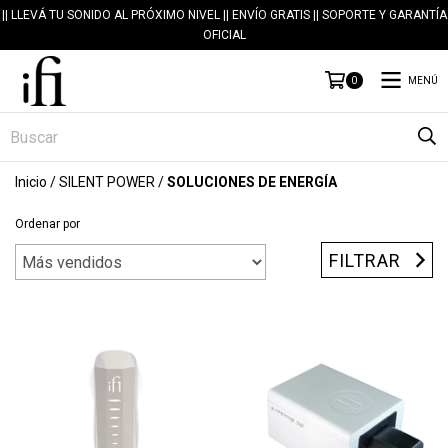
|| LLEVÁ TU SONIDO AL PRÓXIMO NIVEL || ENVÍO GRATIS || SOPORTE Y GARANTÍA
OFICIAL
MENÚ
0
Inicio
/
SILENT POWER
/
SOLUCIONES DE ENERGÍA
Ordenar por
FILTRAR