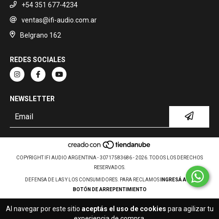
+54 351 677-4234
ventas@ifi-audio.com.ar
Belgrano 162
REDES SOCIALES
NEWSLETTER
COPYRIGHT IFI AUDIO ARGENTINA - 30717583686 - 2026. TODOS LOS DERECHOS
RESERVADOS.
DEFENSA DE LAS Y LOS CONSUMIDORES. PARA RECLAMOS
INGRESÁ ACÁ.
BOTÓN DE ARREPENTIMIENTO
Al navegar por este sitio
aceptás el uso de cookies
para agilizar tu
experiencia de compra.