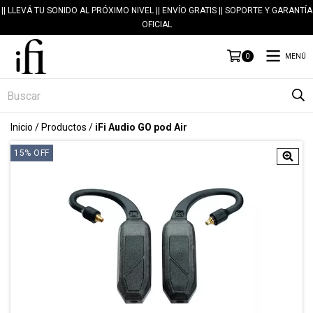
|| LLEVÁ TU SONIDO AL PRÓXIMO NIVEL || ENVÍO GRATIS || SOPORTE Y GARANTÍA
OFICIAL
MENÚ
0
Inicio
/
Productos
/
iFi Audio GO pod Air
15
%
OFF