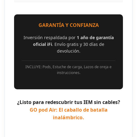
GARANTÍA Y CONFIANZA
Inversión respaldada por
1 año de garantía
oficial iFi
. Envío gratis y 30 días de
devolución.
INCLUYE: Pods, Estuche de carga, Lazos de oreja e
instrucciones.
¿Listo para redescubrir tus IEM sin cables?
GO pod Air: El caballo de batalla
inalámbrico.